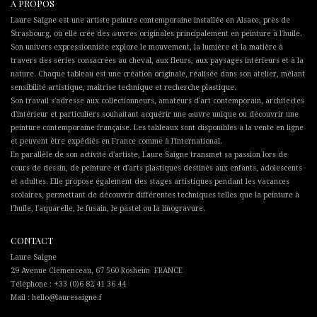
À PROPOS
Laure Saigne est une artiste peintre contemporaine installée en Alsace, près de
Strasbourg, où elle crée des œuvres originales principalement en peinture à l'huile.
Son univers expressionniste explore le mouvement, la lumière et la matière à
travers des séries consacrées au cheval, aux fleurs, aux paysages intérieurs et à la
nature. Chaque tableau est une création originale, réalisée dans son atelier, mêlant
sensibilité artistique, maîtrise technique et recherche plastique.
Son travail s'adresse aux collectionneurs, amateurs d'art contemporain, architectes
d'intérieur et particuliers souhaitant acquérir une œuvre unique ou découvrir une
peinture contemporaine française. Les tableaux sont disponibles à la vente en ligne
et peuvent être expédiés en France comme à l'international.
En parallèle de son activité d'artiste, Laure Saigne transmet sa passion lors de
cours de dessin, de peinture et d'arts plastiques destinés aux enfants, adolescents
et adultes. Elle propose également des stages artistiques pendant les vacances
scolaires, permettant de découvrir différentes techniques telles que la peinture à
l'huile, l'aquarelle, le fusain, le pastel ou la linogravure.
CONTACT
Laure Saigne
29 Avenue Clemenceau, 67 560 Rosheim FRANCE
Téléphone : +33 (0)6 82 41 36 44
Mail : hello@lauresaigne.f