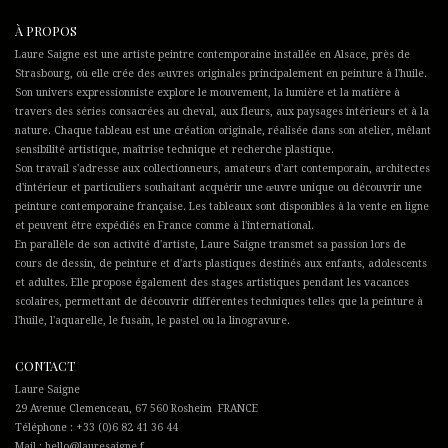
À PROPOS
Laure Saigne est une artiste peintre contemporaine installée en Alsace, près de
Strasbourg, où elle crée des œuvres originales principalement en peinture à l'huile.
Son univers expressionniste explore le mouvement, la lumière et la matière à
travers des séries consacrées au cheval, aux fleurs, aux paysages intérieurs et à la
nature. Chaque tableau est une création originale, réalisée dans son atelier, mêlant
sensibilité artistique, maîtrise technique et recherche plastique.
Son travail s'adresse aux collectionneurs, amateurs d'art contemporain, architectes
d'intérieur et particuliers souhaitant acquérir une œuvre unique ou découvrir une
peinture contemporaine française. Les tableaux sont disponibles à la vente en ligne
et peuvent être expédiés en France comme à l'international.
En parallèle de son activité d'artiste, Laure Saigne transmet sa passion lors de
cours de dessin, de peinture et d'arts plastiques destinés aux enfants, adolescents
et adultes. Elle propose également des stages artistiques pendant les vacances
scolaires, permettant de découvrir différentes techniques telles que la peinture à
l'huile, l'aquarelle, le fusain, le pastel ou la linogravure.
CONTACT
Laure Saigne
29 Avenue Clemenceau, 67 560 Rosheim FRANCE
Téléphone : +33 (0)6 82 41 36 44
Mail : hello@lauresaigne.f