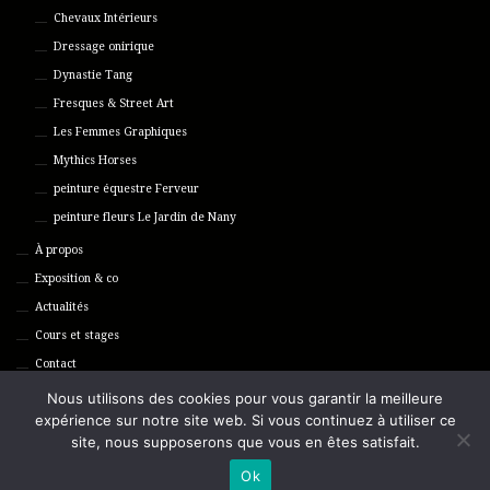
Chevaux Intérieurs
Dressage onirique
Dynastie Tang
Fresques & Street Art
Les Femmes Graphiques
Mythics Horses
peinture équestre Ferveur
peinture fleurs Le Jardin de Nany
À propos
Exposition & co
Actualités
Cours et stages
Contact
Politique de confidentialité
Nous utilisons des cookies pour vous garantir la meilleure
Rechercher
expérience sur notre site web. Si vous continuez à utiliser ce
site, nous supposerons que vous en êtes satisfait.
Rechercher
Ok