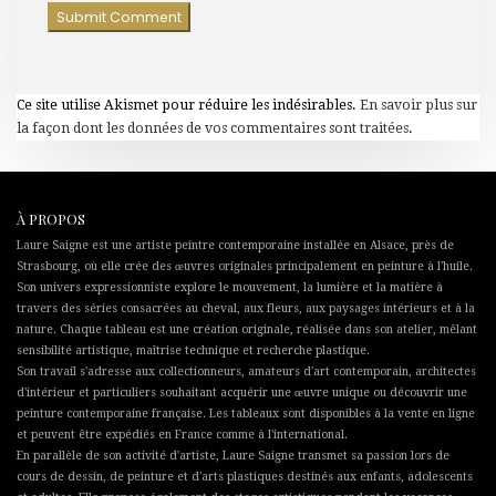
Ce site utilise Akismet pour réduire les indésirables.
En savoir plus sur
la façon dont les données de vos commentaires sont traitées
.
À PROPOS
Laure Saigne est une artiste peintre contemporaine installée en Alsace, près de
Strasbourg, où elle crée des œuvres originales principalement en peinture à l'huile.
Son univers expressionniste explore le mouvement, la lumière et la matière à
travers des séries consacrées au cheval, aux fleurs, aux paysages intérieurs et à la
nature. Chaque tableau est une création originale, réalisée dans son atelier, mêlant
sensibilité artistique, maîtrise technique et recherche plastique.
Son travail s'adresse aux collectionneurs, amateurs d'art contemporain, architectes
d'intérieur et particuliers souhaitant acquérir une œuvre unique ou découvrir une
peinture contemporaine française. Les tableaux sont disponibles à la vente en ligne
et peuvent être expédiés en France comme à l'international.
En parallèle de son activité d'artiste, Laure Saigne transmet sa passion lors de
cours de dessin, de peinture et d'arts plastiques destinés aux enfants, adolescents